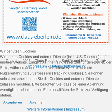
Wir benutzen Cookies
Wir nutzen Cookies und externe Dienste (inkl. U.S. Diensten) auf
Copyright 2025 – Claus Eberlein - Sanitär und Heizung GmbH
unserer Website. Einige von ihnen sind essenziell für den Betrieb der
-
Impressum
-
Datenschutzerklärung
Seite, während andere uns helfen, diese Website und die
Nutzererfahrung zu verbessern (Tracking Cookies). Sie können
selbst entscheiden, ob Sie die Cookies und externen Dienste
zulassen möchten. Bitte beachten Sie, dass bei einer Ablehnung
womöglich nicht mehr alle Funktionalitäten der Seite zur Verfügung
stehen.
Akzeptieren
Ablehnen
Weitere Informationen
|
Impressum